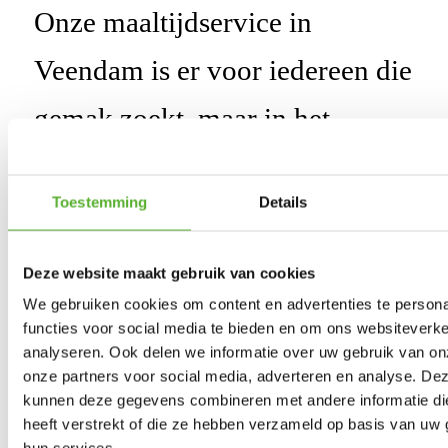
Onze maaltijdservice in
Veendam is er voor iedereen die
gemak zoekt, maar in het
bijzonder voor ouderen en hun
Toestemming
Details
mantelzorgers. Op latere leeftijd
kan koken een uitdaging
Deze website maakt gebruik van cookies
worden, terwijl een gezonde en
We gebruiken cookies om content en advertenties te persona
functies voor social media te bieden en om ons websiteverke
voedzame maaltijd juist extra
analyseren. Ook delen we informatie over uw gebruik van on
onze partners voor social media, adverteren en analyse. De
belangrijk is om vitaal te
kunnen deze gegevens combineren met andere informatie di
heeft verstrekt of die ze hebben verzameld op basis van uw 