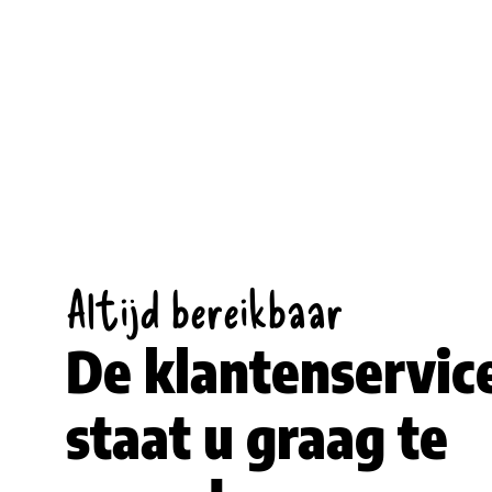
Vanaf € 9,75 voor koelverse maaltijden
Vanaf € 13,50 voor warme maaltijden
Wij houden onder andere rekening met uw
dieetwensen en afwijkende consistenties
waardoor de maaltijdprijs kan variëren. Neem
contact op met onze
klantenservice
, zij
kunnen u exact vertellen voor welke prijs u
een maaltijd kan bestellen.
Altijd bereikbaar
De klantenservic
staat u graag te