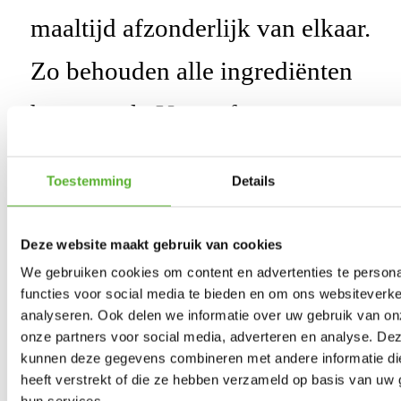
maaltijd afzonderlijk van elkaar.
Zo behouden alle ingredi
ë
nten
hun smaak.
U proeft verse
sperzieboontjes,
smakelijke
Toestemming
Details
bietjes of een heerlijke
kipkerrie
ragout
. Gemalen bij- en
Deze website maakt gebruik van cookies
We gebruiken cookies om content en advertenties te persona
nagerechten maken geen deel
functies voor social media te bieden en om ons websiteverke
analyseren. Ook delen we informatie over uw gebruik van on
uit van ons menu.
onze partners voor social media, adverteren en analyse. De
kunnen deze gegevens combineren met andere informatie di
heeft verstrekt of die ze hebben verzameld op basis van uw 