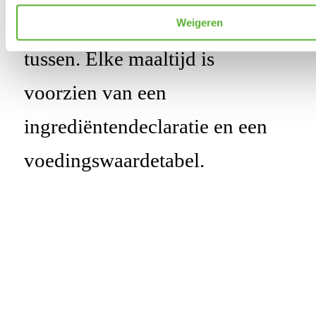
gerechten zit er vast iets voor u
Weigeren
tussen. Elke maaltijd is
voorzien van een
ingredi
ë
ntendeclaratie
en een
voedingswaardetabel.