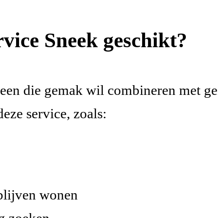
rvice Sneek geschikt?
dereen die gemak wil combineren met g
eze service, zoals:
 blijven wonen
ng zoeken