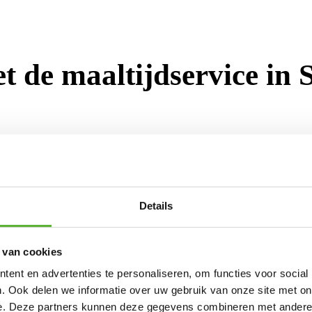
t de maaltijdservice in 
ijd is niet altijd vanzelfsprekend. B
ker voor ouderen of mensen die herstel
Details
vice in Sneek hoeft u zich hier geen 
 van cookies
ent en advertenties te personaliseren, om functies voor social
 maaltijden met producten van hoge kw
. Ook delen we informatie over uw gebruik van onze site met on
e. Deze partners kunnen deze gegevens combineren met andere i