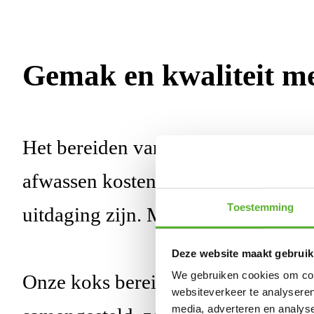
Gemak en kwaliteit me
Het bereiden van een gezonde maalt
afwassen kosten tijd en energie. Ze
Toestemming
uitdaging zijn. Met een maaltijdser
Deze website maakt gebruik
We gebruiken cookies om cont
Onze koks bereiden dagelijks verse
websiteverkeer te analyseren
media, adverteren en analys