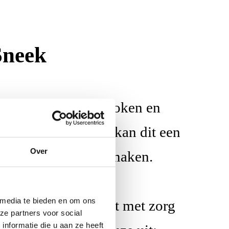
Sneek
oodschappen doen, koken en
len van een ziekte kan dit een
Over
zorgen meer over te maken.
 media te bieden en om ons
aliteit. Alles wordt met zorg
ze partners voor social
nformatie die u aan ze heeft