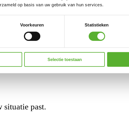
nt van een voedzame en gevarieerde ma
erzameld op basis van uw gebruik van hun services.
Voorkeuren
Statistieken
ar zijn om te eten
Selectie toestaan
er eenvoudig opwarmt
 situatie past.