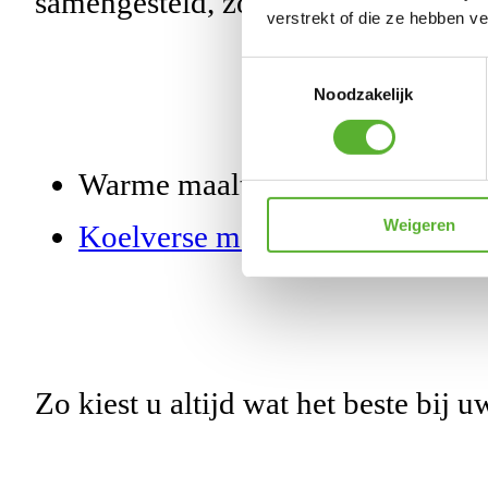
samengesteld, zodat u verzekerd be
verstrekt of die ze hebben v
Toestemmingsselectie
Noodzakelijk
Warme maaltijden die direct kla
Weigeren
Koelverse maaltijden
die u lat
Zo kiest u altijd wat het beste bij uw